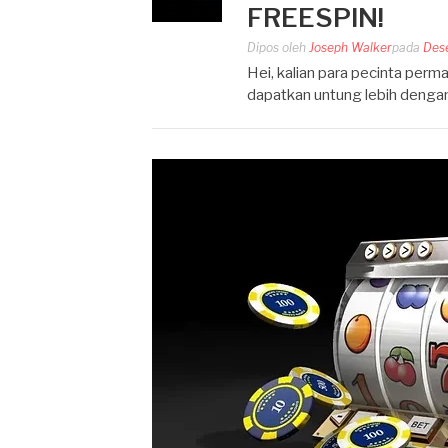
FREESPIN!
Dipos oleh
Joseph Walker
pada
Des
Hei, kalian para pecinta perm
dapatkan untung lebih dengan f