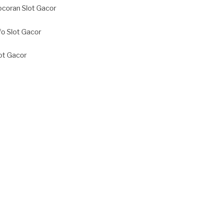
coran Slot Gacor
fo Slot Gacor
ot Gacor