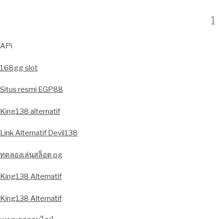
Paginasi
L
1
pos
APi
168gg slot
Situs resmi EGP88
King138 alternatif
Link Alternatif Devil138
ทดลองเล่นสล็อต pg
King138 Alternatif
King138 Alternatif