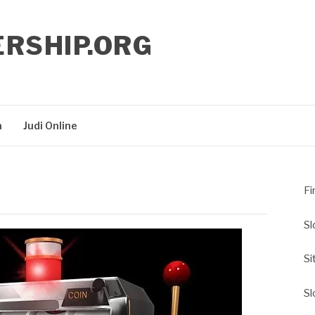
RSHIP.ORG
a
Judi Online
Fi
Sl
Si
Sl