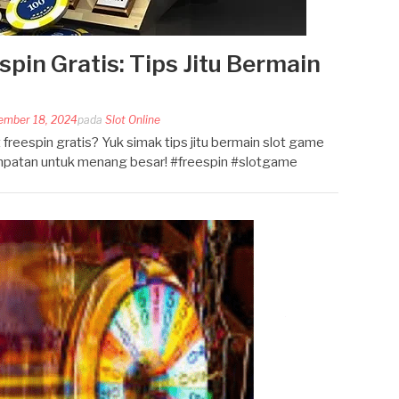
pin Gratis: Tips Jitu Bermain
ember 18, 2024
pada
Slot Online
reespin gratis? Yuk simak tips jitu bermain slot game
mpatan untuk menang besar! #freespin #slotgame