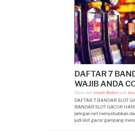
DAFTAR 7 BAND
WAJIB ANDA C
Dipos oleh
Joseph Walker
pada
Janu
DAFTAR 7 BANDAR SLOT GA
BANDAR SLOT GACOR HARI 
jaringan net menyebabkan da
judi slot gacor gampang men