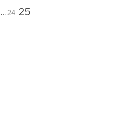
aman
Laman
Laman
25
…
24