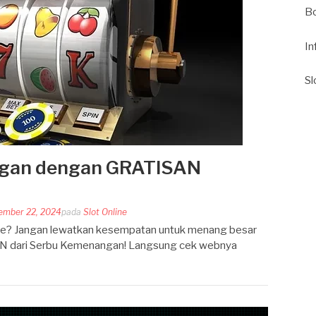
Bo
In
Sl
gan dengan GRATISAN
ember 22, 2024
pada
Slot Online
e? Jangan lewatkan kesempatan untuk menang besar
dari Serbu Kemenangan! Langsung cek webnya