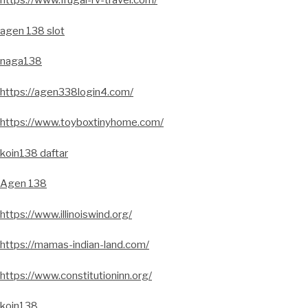
https://www.frugal-rv-travel.com/
agen 138 slot
naga138
https://agen338login4.com/
https://www.toyboxtinyhome.com/
koin138 daftar
Agen 138
https://www.illinoiswind.org/
https://mamas-indian-land.com/
https://www.constitutioninn.org/
koin138