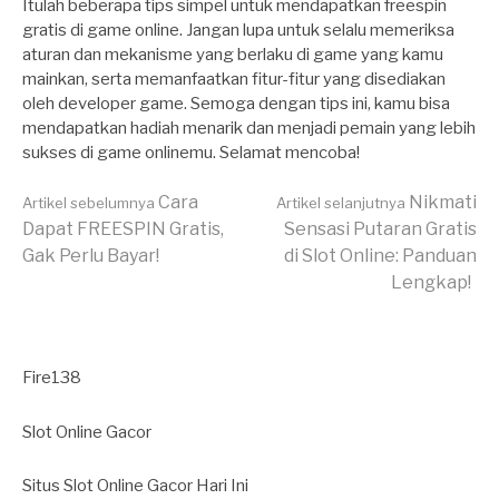
Itulah beberapa tips simpel untuk mendapatkan freespin
gratis di game online. Jangan lupa untuk selalu memeriksa
aturan dan mekanisme yang berlaku di game yang kamu
mainkan, serta memanfaatkan fitur-fitur yang disediakan
oleh developer game. Semoga dengan tips ini, kamu bisa
mendapatkan hadiah menarik dan menjadi pemain yang lebih
sukses di game onlinemu. Selamat mencoba!
Lanjut
Cara
Nikmati
Artikel sebelumnya
Artikel selanjutnya
Dapat FREESPIN Gratis,
Sensasi Putaran Gratis
Gak Perlu Bayar!
di Slot Online: Panduan
Membaca
Lengkap!
Fire138
Slot Online Gacor
Situs Slot Online Gacor Hari Ini