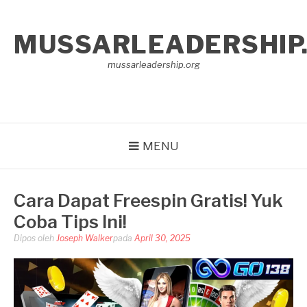
Lompat
ke
MUSSARLEADERSHIP
konten
mussarleadership.org
MENU
Cara Dapat Freespin Gratis! Yuk
Coba Tips Ini!
Dipos oleh
Joseph Walker
pada
April 30, 2025