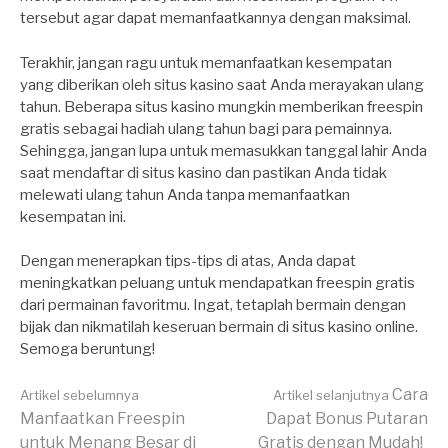
tersebut agar dapat memanfaatkannya dengan maksimal.
Terakhir, jangan ragu untuk memanfaatkan kesempatan
yang diberikan oleh situs kasino saat Anda merayakan ulang
tahun. Beberapa situs kasino mungkin memberikan freespin
gratis sebagai hadiah ulang tahun bagi para pemainnya.
Sehingga, jangan lupa untuk memasukkan tanggal lahir Anda
saat mendaftar di situs kasino dan pastikan Anda tidak
melewati ulang tahun Anda tanpa memanfaatkan
kesempatan ini.
Dengan menerapkan tips-tips di atas, Anda dapat
meningkatkan peluang untuk mendapatkan freespin gratis
dari permainan favoritmu. Ingat, tetaplah bermain dengan
bijak dan nikmatilah keseruan bermain di situs kasino online.
Semoga beruntung!
Lanjut
Cara
Artikel sebelumnya
Artikel selanjutnya
Manfaatkan Freespin
Dapat Bonus Putaran
untuk Menang Besar di
Gratis dengan Mudah!