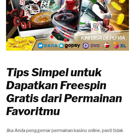
Tips Simpel untuk
Dapatkan Freespin
Gratis dari Permainan
Favoritmu
Jika Anda penggemar permainan kasino online, pasti tidak