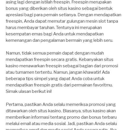
asing lagi dengan istilah freespin. Freespin merupakan
bonus yang diberikan oleh situs kasino sebagai bentuk
apresiasi bagi para pemain setianya. Dengan mendapatkan
freespin, Anda dapat memutar gulungan mesin slot tanpa
harus membayar taruhan. Tentunya ini merupakan
kesempatan emas bagi Anda untuk mendapatkan
kemenangan dan pengalaman bermain yang lebih seru.
Namun, tidak semua pemain dapat dengan mudah
mendapatkan freespin secara gratis. Kebanyakan situs
kasino menawarkan freespin sebagai bagian dari promosi
atau turnamen tertentu. Namun, jangan khawatir! Ada
beberapa tips simpel yang dapat Anda coba untuk
mendapatkan freespin gratis dari permainan favoritmu.
Simak ulasan berikut ini!
Pertama, pastikan Anda selalu memeriksa promosi yang
ditawarkan oleh situs kasino. Biasanya, situs kasino akan
memberikan informasi tentang promo dan bonus terbaru
melalui email atau media sosial. Jadi, pastikan Anda selalu
memeriksa email dan media sosial Anda secara rutin. Jika