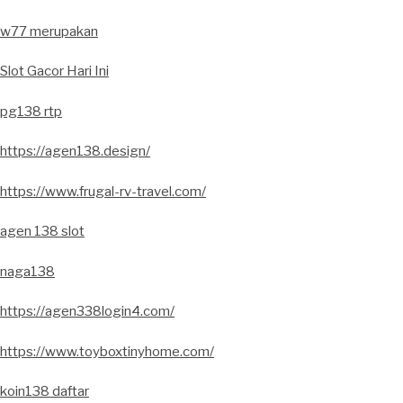
w77 merupakan
Slot Gacor Hari Ini
pg138 rtp
https://agen138.design/
https://www.frugal-rv-travel.com/
agen 138 slot
naga138
https://agen338login4.com/
https://www.toyboxtinyhome.com/
koin138 daftar