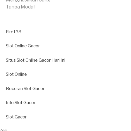
Membaca
Tanpa Modal!
Fire138
Slot Online Gacor
Situs Slot Online Gacor Hari Ini
Slot Online
Bocoran Slot Gacor
Info Slot Gacor
Slot Gacor
APi