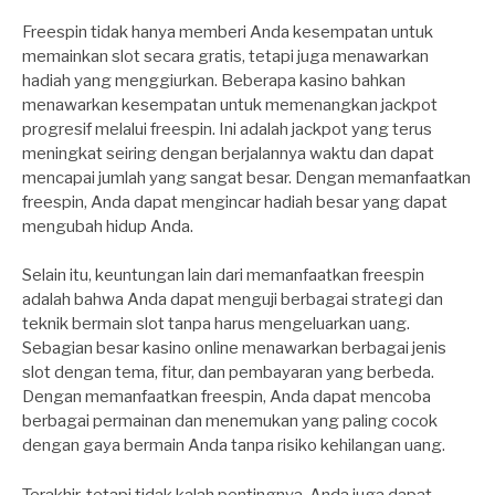
Freespin tidak hanya memberi Anda kesempatan untuk
memainkan slot secara gratis, tetapi juga menawarkan
hadiah yang menggiurkan. Beberapa kasino bahkan
menawarkan kesempatan untuk memenangkan jackpot
progresif melalui freespin. Ini adalah jackpot yang terus
meningkat seiring dengan berjalannya waktu dan dapat
mencapai jumlah yang sangat besar. Dengan memanfaatkan
freespin, Anda dapat mengincar hadiah besar yang dapat
mengubah hidup Anda.
Selain itu, keuntungan lain dari memanfaatkan freespin
adalah bahwa Anda dapat menguji berbagai strategi dan
teknik bermain slot tanpa harus mengeluarkan uang.
Sebagian besar kasino online menawarkan berbagai jenis
slot dengan tema, fitur, dan pembayaran yang berbeda.
Dengan memanfaatkan freespin, Anda dapat mencoba
berbagai permainan dan menemukan yang paling cocok
dengan gaya bermain Anda tanpa risiko kehilangan uang.
Terakhir, tetapi tidak kalah pentingnya, Anda juga dapat