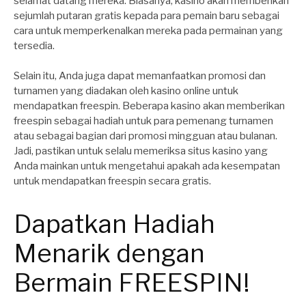
selamat datang mereka. Biasanya, kasino akan memberikan
sejumlah putaran gratis kepada para pemain baru sebagai
cara untuk memperkenalkan mereka pada permainan yang
tersedia.
Selain itu, Anda juga dapat memanfaatkan promosi dan
turnamen yang diadakan oleh kasino online untuk
mendapatkan freespin. Beberapa kasino akan memberikan
freespin sebagai hadiah untuk para pemenang turnamen
atau sebagai bagian dari promosi mingguan atau bulanan.
Jadi, pastikan untuk selalu memeriksa situs kasino yang
Anda mainkan untuk mengetahui apakah ada kesempatan
untuk mendapatkan freespin secara gratis.
Dapatkan Hadiah
Menarik dengan
Bermain FREESPIN!