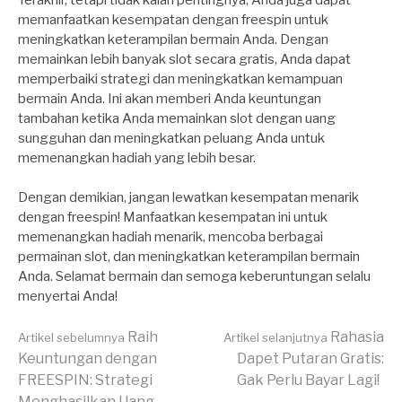
memanfaatkan kesempatan dengan freespin untuk
meningkatkan keterampilan bermain Anda. Dengan
memainkan lebih banyak slot secara gratis, Anda dapat
memperbaiki strategi dan meningkatkan kemampuan
bermain Anda. Ini akan memberi Anda keuntungan
tambahan ketika Anda memainkan slot dengan uang
sungguhan dan meningkatkan peluang Anda untuk
memenangkan hadiah yang lebih besar.
Dengan demikian, jangan lewatkan kesempatan menarik
dengan freespin! Manfaatkan kesempatan ini untuk
memenangkan hadiah menarik, mencoba berbagai
permainan slot, dan meningkatkan keterampilan bermain
Anda. Selamat bermain dan semoga keberuntungan selalu
menyertai Anda!
Lanjut
Raih
Rahasia
Artikel sebelumnya
Artikel selanjutnya
Keuntungan dengan
Dapet Putaran Gratis:
FREESPIN: Strategi
Gak Perlu Bayar Lagi!
Menghasilkan Uang