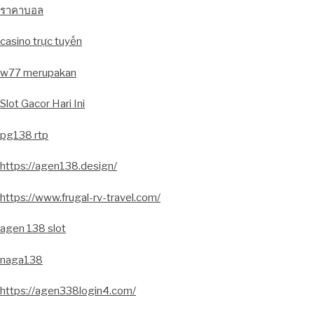
ราคาบอล
casino trực tuyến
w77 merupakan
Slot Gacor Hari Ini
pg138 rtp
https://agen138.design/
https://www.frugal-rv-travel.com/
agen 138 slot
naga138
https://agen338login4.com/