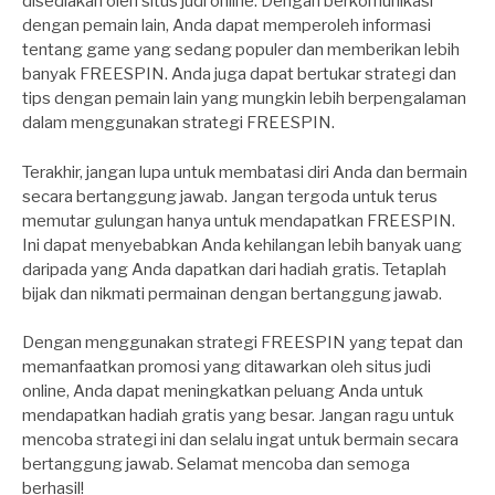
disediakan oleh situs judi online. Dengan berkomunikasi
dengan pemain lain, Anda dapat memperoleh informasi
tentang game yang sedang populer dan memberikan lebih
banyak FREESPIN. Anda juga dapat bertukar strategi dan
tips dengan pemain lain yang mungkin lebih berpengalaman
dalam menggunakan strategi FREESPIN.
Terakhir, jangan lupa untuk membatasi diri Anda dan bermain
secara bertanggung jawab. Jangan tergoda untuk terus
memutar gulungan hanya untuk mendapatkan FREESPIN.
Ini dapat menyebabkan Anda kehilangan lebih banyak uang
daripada yang Anda dapatkan dari hadiah gratis. Tetaplah
bijak dan nikmati permainan dengan bertanggung jawab.
Dengan menggunakan strategi FREESPIN yang tepat dan
memanfaatkan promosi yang ditawarkan oleh situs judi
online, Anda dapat meningkatkan peluang Anda untuk
mendapatkan hadiah gratis yang besar. Jangan ragu untuk
mencoba strategi ini dan selalu ingat untuk bermain secara
bertanggung jawab. Selamat mencoba dan semoga
berhasil!