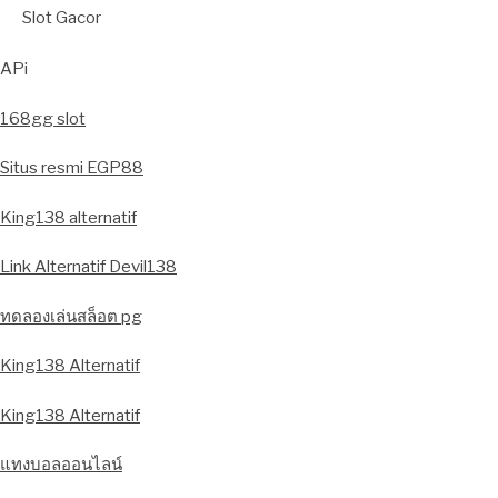
Slot Gacor
APi
168gg slot
Situs resmi EGP88
King138 alternatif
Link Alternatif Devil138
ทดลองเล่นสล็อต pg
King138 Alternatif
King138 Alternatif
แทงบอลออนไลน์