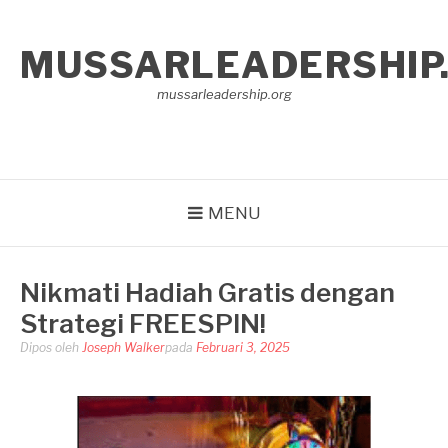
Lompat
ke
MUSSARLEADERSHIP
konten
mussarleadership.org
MENU
Nikmati Hadiah Gratis dengan
Strategi FREESPIN!
Dipos oleh
Joseph Walker
pada
Februari 3, 2025