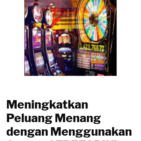
Meningkatkan
Peluang Menang
dengan Menggunakan