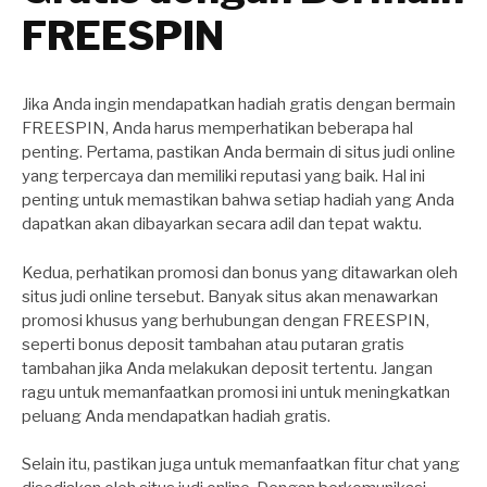
FREESPIN
Jika Anda ingin mendapatkan hadiah gratis dengan bermain
FREESPIN, Anda harus memperhatikan beberapa hal
penting. Pertama, pastikan Anda bermain di situs judi online
yang terpercaya dan memiliki reputasi yang baik. Hal ini
penting untuk memastikan bahwa setiap hadiah yang Anda
dapatkan akan dibayarkan secara adil dan tepat waktu.
Kedua, perhatikan promosi dan bonus yang ditawarkan oleh
situs judi online tersebut. Banyak situs akan menawarkan
promosi khusus yang berhubungan dengan FREESPIN,
seperti bonus deposit tambahan atau putaran gratis
tambahan jika Anda melakukan deposit tertentu. Jangan
ragu untuk memanfaatkan promosi ini untuk meningkatkan
peluang Anda mendapatkan hadiah gratis.
Selain itu, pastikan juga untuk memanfaatkan fitur chat yang