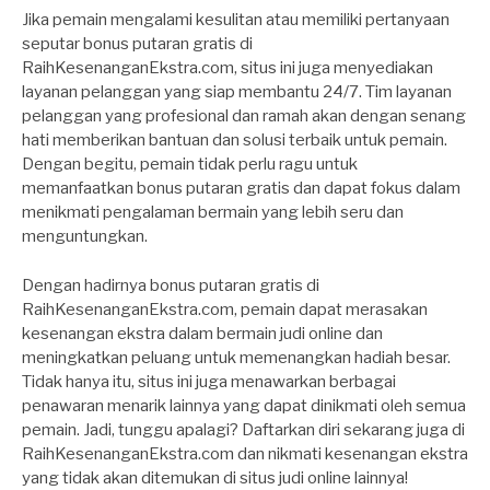
Jika pemain mengalami kesulitan atau memiliki pertanyaan
seputar bonus putaran gratis di
RaihKesenanganEkstra.com, situs ini juga menyediakan
layanan pelanggan yang siap membantu 24/7. Tim layanan
pelanggan yang profesional dan ramah akan dengan senang
hati memberikan bantuan dan solusi terbaik untuk pemain.
Dengan begitu, pemain tidak perlu ragu untuk
memanfaatkan bonus putaran gratis dan dapat fokus dalam
menikmati pengalaman bermain yang lebih seru dan
menguntungkan.
Dengan hadirnya bonus putaran gratis di
RaihKesenanganEkstra.com, pemain dapat merasakan
kesenangan ekstra dalam bermain judi online dan
meningkatkan peluang untuk memenangkan hadiah besar.
Tidak hanya itu, situs ini juga menawarkan berbagai
penawaran menarik lainnya yang dapat dinikmati oleh semua
pemain. Jadi, tunggu apalagi? Daftarkan diri sekarang juga di
RaihKesenanganEkstra.com dan nikmati kesenangan ekstra
yang tidak akan ditemukan di situs judi online lainnya!