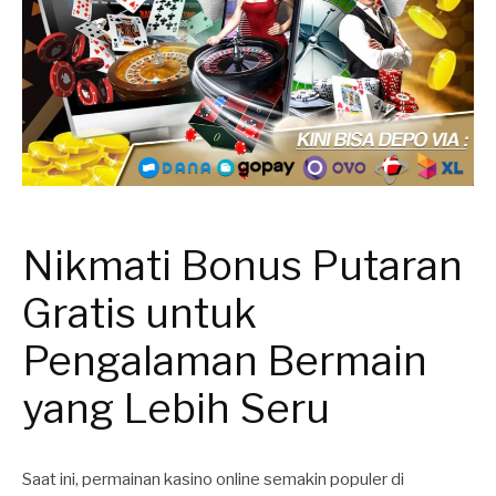
Nikmati Bonus Putaran
Gratis untuk
Pengalaman Bermain
yang Lebih Seru
Saat ini, permainan kasino online semakin populer di