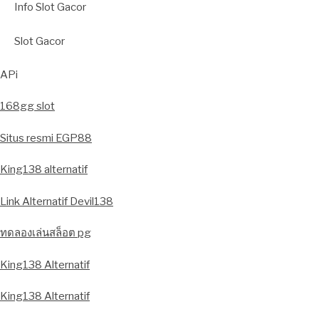
Info Slot Gacor
Slot Gacor
APi
168gg slot
Situs resmi EGP88
King138 alternatif
Link Alternatif Devil138
ทดลองเล่นสล็อต pg
King138 Alternatif
King138 Alternatif