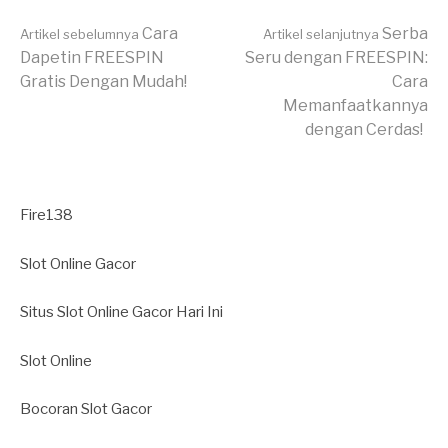
Lanjut
Cara
Serba
Artikel sebelumnya
Artikel selanjutnya
Dapetin FREESPIN
Seru dengan FREESPIN:
Gratis Dengan Mudah!
Cara
Membaca
Memanfaatkannya
dengan Cerdas!
Fire138
Slot Online Gacor
Situs Slot Online Gacor Hari Ini
Slot Online
Bocoran Slot Gacor