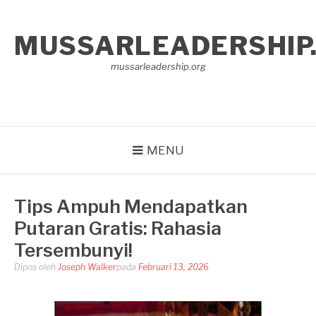
Lompat
ke
MUSSARLEADERSHIP
konten
mussarleadership.org
MENU
Tips Ampuh Mendapatkan
Putaran Gratis: Rahasia
Tersembunyi!
Dipos oleh
Joseph Walker
pada
Februari 13, 2026