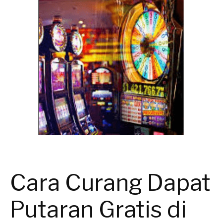
Cara Curang Dapat
Putaran Gratis di