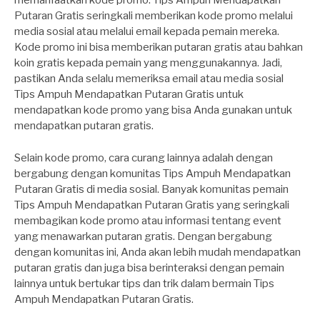
memanfaatkan kode promo. Tips Ampuh Mendapatkan
Putaran Gratis seringkali memberikan kode promo melalui
media sosial atau melalui email kepada pemain mereka.
Kode promo ini bisa memberikan putaran gratis atau bahkan
koin gratis kepada pemain yang menggunakannya. Jadi,
pastikan Anda selalu memeriksa email atau media sosial
Tips Ampuh Mendapatkan Putaran Gratis untuk
mendapatkan kode promo yang bisa Anda gunakan untuk
mendapatkan putaran gratis.
Selain kode promo, cara curang lainnya adalah dengan
bergabung dengan komunitas Tips Ampuh Mendapatkan
Putaran Gratis di media sosial. Banyak komunitas pemain
Tips Ampuh Mendapatkan Putaran Gratis yang seringkali
membagikan kode promo atau informasi tentang event
yang menawarkan putaran gratis. Dengan bergabung
dengan komunitas ini, Anda akan lebih mudah mendapatkan
putaran gratis dan juga bisa berinteraksi dengan pemain
lainnya untuk bertukar tips dan trik dalam bermain Tips
Ampuh Mendapatkan Putaran Gratis.