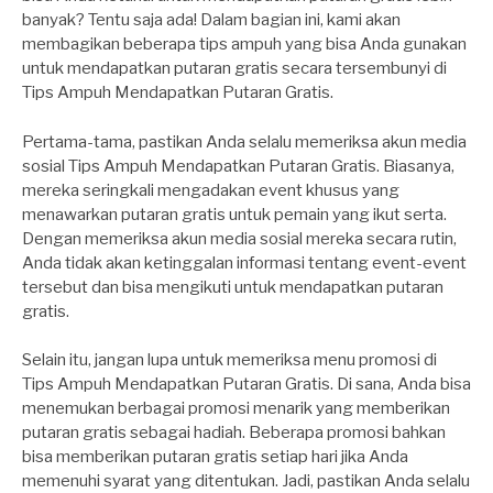
banyak? Tentu saja ada! Dalam bagian ini, kami akan
membagikan beberapa tips ampuh yang bisa Anda gunakan
untuk mendapatkan putaran gratis secara tersembunyi di
Tips Ampuh Mendapatkan Putaran Gratis.
Pertama-tama, pastikan Anda selalu memeriksa akun media
sosial Tips Ampuh Mendapatkan Putaran Gratis. Biasanya,
mereka seringkali mengadakan event khusus yang
menawarkan putaran gratis untuk pemain yang ikut serta.
Dengan memeriksa akun media sosial mereka secara rutin,
Anda tidak akan ketinggalan informasi tentang event-event
tersebut dan bisa mengikuti untuk mendapatkan putaran
gratis.
Selain itu, jangan lupa untuk memeriksa menu promosi di
Tips Ampuh Mendapatkan Putaran Gratis. Di sana, Anda bisa
menemukan berbagai promosi menarik yang memberikan
putaran gratis sebagai hadiah. Beberapa promosi bahkan
bisa memberikan putaran gratis setiap hari jika Anda
memenuhi syarat yang ditentukan. Jadi, pastikan Anda selalu