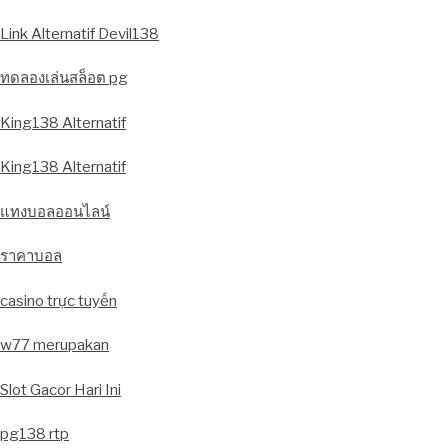
Link Alternatif Devil138
ทดลองเล่นสล็อต pg
King138 Alternatif
King138 Alternatif
แทงบอลออนไลน์
ราคาบอล
casino trực tuyến
w77 merupakan
Slot Gacor Hari Ini
pg138 rtp