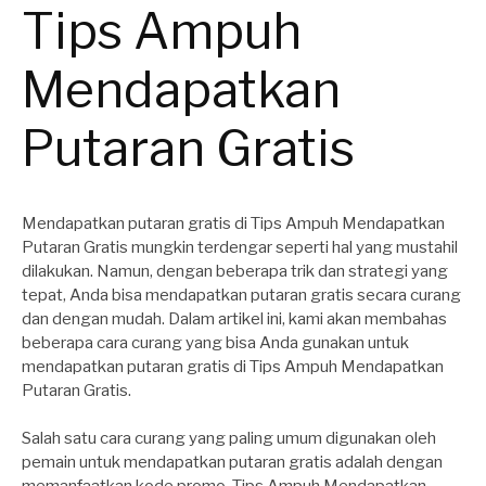
Tips Ampuh
Mendapatkan
Putaran Gratis
Mendapatkan putaran gratis di Tips Ampuh Mendapatkan
Putaran Gratis mungkin terdengar seperti hal yang mustahil
dilakukan. Namun, dengan beberapa trik dan strategi yang
tepat, Anda bisa mendapatkan putaran gratis secara curang
dan dengan mudah. Dalam artikel ini, kami akan membahas
beberapa cara curang yang bisa Anda gunakan untuk
mendapatkan putaran gratis di Tips Ampuh Mendapatkan
Putaran Gratis.
Salah satu cara curang yang paling umum digunakan oleh
pemain untuk mendapatkan putaran gratis adalah dengan