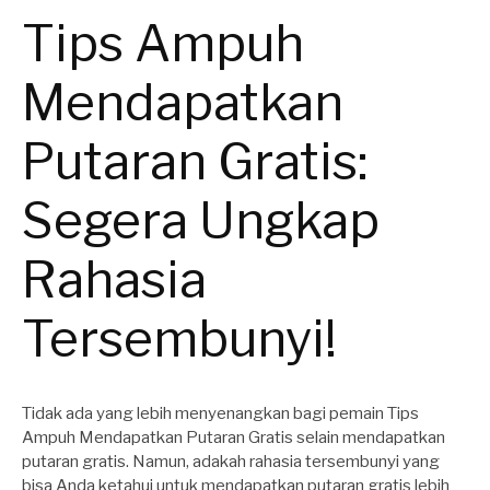
Tips Ampuh
Mendapatkan
Putaran Gratis:
Segera Ungkap
Rahasia
Tersembunyi!
Tidak ada yang lebih menyenangkan bagi pemain Tips
Ampuh Mendapatkan Putaran Gratis selain mendapatkan
putaran gratis. Namun, adakah rahasia tersembunyi yang
bisa Anda ketahui untuk mendapatkan putaran gratis lebih