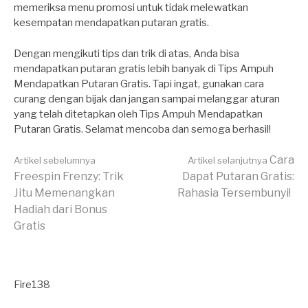
memeriksa menu promosi untuk tidak melewatkan
kesempatan mendapatkan putaran gratis.
Dengan mengikuti tips dan trik di atas, Anda bisa
mendapatkan putaran gratis lebih banyak di Tips Ampuh
Mendapatkan Putaran Gratis. Tapi ingat, gunakan cara
curang dengan bijak dan jangan sampai melanggar aturan
yang telah ditetapkan oleh Tips Ampuh Mendapatkan
Putaran Gratis. Selamat mencoba dan semoga berhasil!
Lanjut
Cara
Artikel sebelumnya
Artikel selanjutnya
Freespin Frenzy: Trik
Dapat Putaran Gratis:
Jitu Memenangkan
Rahasia Tersembunyi!
Membaca
Hadiah dari Bonus
Gratis
Fire138