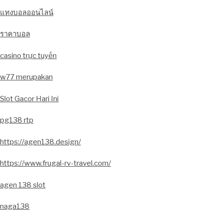
แทงบอลออนไลน์
ราคาบอล
casino trực tuyến
w77 merupakan
Slot Gacor Hari Ini
pg138 rtp
https://agen138.design/
https://www.frugal-rv-travel.com/
agen 138 slot
naga138