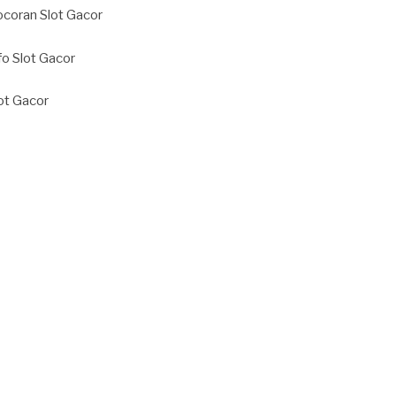
coran Slot Gacor
fo Slot Gacor
ot Gacor