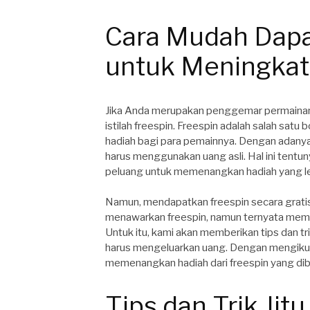
Cara Mudah Dapa
untuk Meningka
Jika Anda merupakan penggemar permainan ju
istilah freespin. Freespin adalah salah satu 
hadiah bagi para pemainnya. Dengan adanya
harus menggunakan uang asli. Hal ini ten
peluang untuk memenangkan hadiah yang le
Namun, mendapatkan freespin secara gratis 
menawarkan freespin, namun ternyata memili
Untuk itu, kami akan memberikan tips dan tr
harus mengeluarkan uang. Dengan mengikuti
memenangkan hadiah dari freespin yang dib
Tips dan Trik Ji