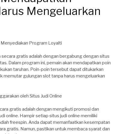
Harus Mengeluarkan
g Menyediakan Program Loyalti
n secara gratis adalah dengan bergabung dengan situs
itas. Dalam program ini, pemain akan mendapatkan poin
akukan taruhan. Poin-poin tersebut dapat ditukarkan
uk memutar gulungan slot tanpa harus mengeluarkan
ggarakan oleh Situs Judi Online
cara gratis adalah dengan mengikuti promosi dan
i online. Hampir setiap situs judi online memiliki
diah freespin. Anda dapat memanfaatkan kesempatan
ara gratis. Namun, pastikan untuk membaca syarat dan