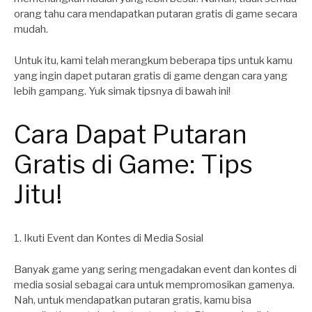
orang tahu cara mendapatkan putaran gratis di game secara
mudah.
Untuk itu, kami telah merangkum beberapa tips untuk kamu
yang ingin dapet putaran gratis di game dengan cara yang
lebih gampang. Yuk simak tipsnya di bawah ini!
Cara Dapat Putaran
Gratis di Game: Tips
Jitu!
1. Ikuti Event dan Kontes di Media Sosial
Banyak game yang sering mengadakan event dan kontes di
media sosial sebagai cara untuk mempromosikan gamenya.
Nah, untuk mendapatkan putaran gratis, kamu bisa