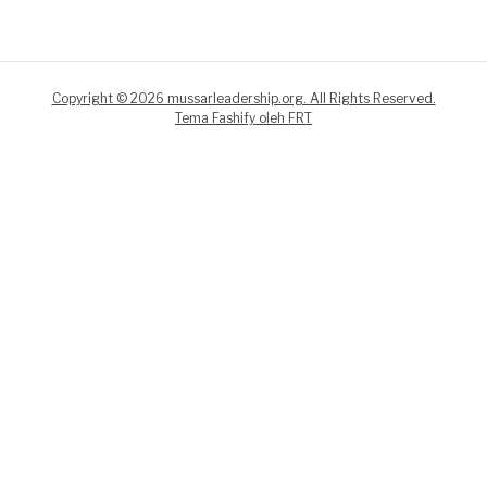
Copyright © 2026 mussarleadership.org. All Rights Reserved.
Tema Fashify oleh
FRT