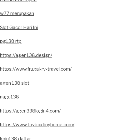
w77 merupakan
Slot Gacor Hari Ini
pg138 rtp
https://agen138.design/
https://www.frugal-rv-travel.com/
agen 138 slot
naga138
https://agen338login4.com/
https://www.toyboxtinyhome.com/
koin138 daftar